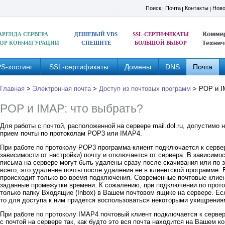
Поиск
Почта
Контакты
Ново
АРЕНДА СЕРВЕРА
ДЕШЕВЫЙ VDS
SSL-СЕРТИФИКАТЫ
ОР КОНФИГУРАЦИИ
СПЕШИТЕ
БОЛЬШОЙ ВЫБОР
S-хостинг
SSL-сертификаты
Домены
DNS
Почта
Главная
>
Электронная почта
>
Доступ из почтовых программ
>
POP и I
POP и IMAP: что выбрать?
Для работы с почтой, расположенной на сервере mail.dol.ru, допустимо
прием почты по протоколам POP3 или IMAP4.
При работе по протоколу POP3 программа-клиент подключается к сервер
зависимости от настройки) почту и отключается от сервера. В зависимо
письма на сервере могут быть удалены сразу после скачивания или по 
всего, это удаление почты после удаления ее в клиентской программе. 
происходит только во время подключения. Современные почтовые клиен
заданные промежутки времени. К сожалению, при подключении по прот
только папку Входящие (Inbox) в Вашем почтовом ящике на сервере. Ес
то для доступа к ним придется воспользоваться некоторыми ухищрения
При работе по протоколу IMAP4 почтовый клиент подключается к серве
с почтой на сервере так, как будто это вся почта находится на Вашем к