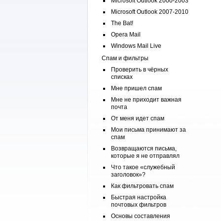
Microsoft Outlook 2000-2003
Microsoft Outlook 2007-2010
The Bat!
Opera Mail
Windows Mail Live
Спам и фильтры
Проверить в чёрных
списках
Мне пришел спам
Мне не приходит важная
почта
От меня идет спам
Мои письма принимают за
спам
Возвращаются письма,
которые я не отправлял
Что такое «служебный
заголовок»?
Как фильтровать спам
Быстрая настройка
почтовых фильтров
Основы составления