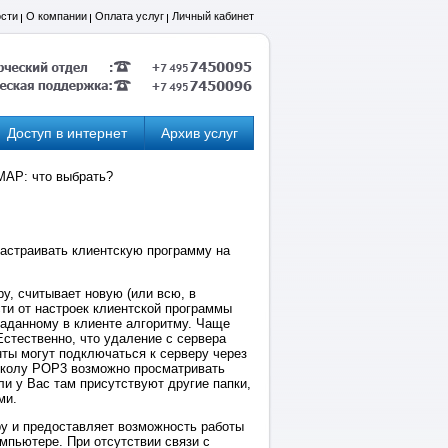
сти
О компании
Оплата услуг
Личный кабинет
Доступ в интернет
Архив услуг
MAP: что выбрать?
 настраивать клиентскую программу на
у, считывает новую (или всю, в
cти от настроек клиентской программы
заданному в клиенте алгоритму. Чаще
Естественно, что удаление с сервера
ты могут подключаться к серверу через
околу POP3 возможно просматривать
ли у Вас там присутствуют другие папки,
ми.
ру и предоставляет возможность работы
омпьютере. При отсутствии связи с