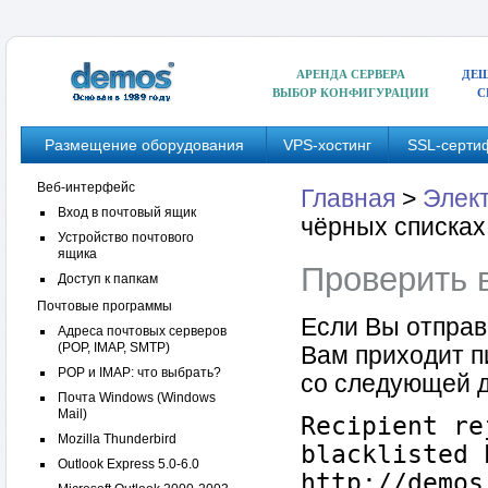
АРЕНДА СЕРВЕРА
ДЕШ
ВЫБОР КОНФИГУРАЦИИ
С
Размещение оборудования
VPS-хостинг
SSL-серти
Веб-интерфейс
Главная
>
Элек
Вход в почтовый ящик
чёрных списках
Устройство почтового
ящика
Проверить 
Доступ к папкам
Почтовые программы
Если Вы отправ
Адреса почтовых серверов
(POP, IMAP, SMTP)
Вам приходит п
POP и IMAP: что выбрать?
со следующей д
Почта Windows (Windows
Mail)
Recipient re
Mozilla Thunderbird
blacklisted 
Outlook Express 5.0-6.0
http://demos