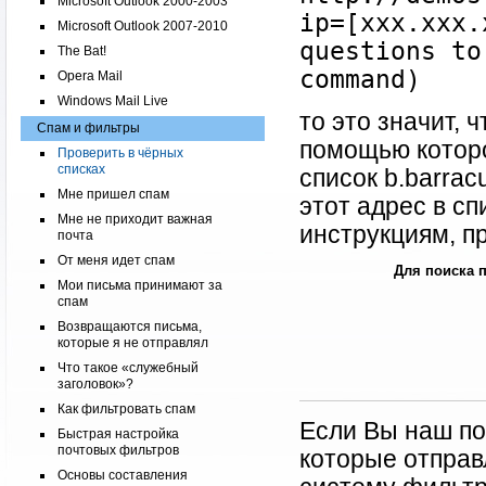
Microsoft Outlook 2000-2003
ip=[xxx.xxx.
Microsoft Outlook 2007-2010
questions to
The Bat!
command)
Opera Mail
Windows Mail Live
то это значит, 
Спам и фильтры
помощью которо
Проверить в чёрных
списках
список b.barrac
Мне пришел спам
этот адрес в с
Мне не приходит важная
инструкциям, п
почта
От меня идет спам
Для поиска 
Мои письма принимают за
спам
Возвращаются письма,
которые я не отправлял
Что такое «служебный
заголовок»?
Как фильтровать спам
Если Вы наш по
Быстрая настройка
почтовых фильтров
которые отправ
Основы составления