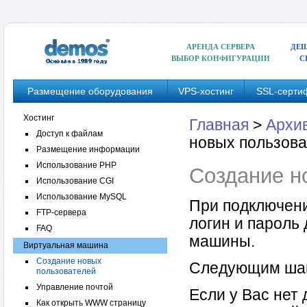
АРЕНДА СЕРВЕРА
ДЕШ
ВЫБОР КОНФИГУРАЦИИ
С
Размещение оборудования
VPS-хостинг
SSL-серти
Хостинг
Главная
>
Архив
Доступ к файлам
новых пользов
Размещение информации
Использование PHP
Создание н
Использование CGI
Использование MySQL
При подключени
FTP-сервера
логин и пароль
FAQ
машины.
Виртуальная машина
Создание новых
Следующим шаг
пользователей
Управление почтой
Если у Вас нет 
Как открыть WWW страницу