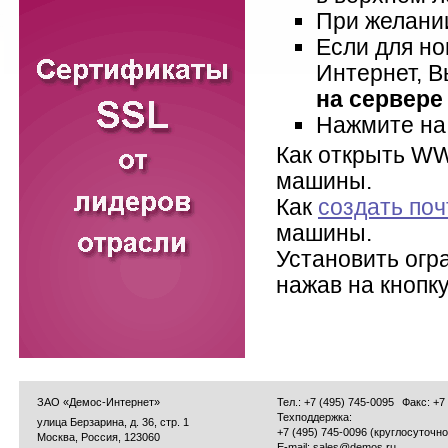
При желани
Если для но
Интернет, В
на сервере
Нажмите на
Как открыть WW
машины.
Как
создать по
машины.
Установить огр
нажав на кнопк
ЗАО «Демос-Интернет»
Тел.: +7 (495) 745-0095
Факс: +7
Техподдержка:
улица Берзарина, д. 36, стр. 1
+7 (495) 745-0096 (круглосуточно
Москва, Россия, 123060
E-mail:
sales@demos.ru